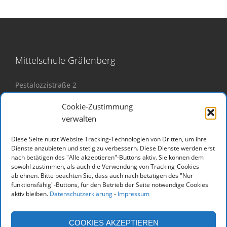
Mittelschule Gräfenberg
Pestalozzistraße 2
91322 Gräfenberg
Cookie-Zustimmung
verwalten
Tel.: 09192 928990
Mail:
verwaltung@mittelschule-graefenberg.de
Diese Seite nutzt Website Tracking-Technologien von Dritten, um ihre
Dienste anzubieten und stetig zu verbessern. Diese Dienste werden erst
nach betätigen des "Alle akzeptieren"-Buttons aktiv. Sie können dem
Impressum
sowohl zustimmen, als auch die Verwendung von Tracking-Cookies
ablehnen. Bitte beachten Sie, dass auch nach betätigen des "Nur
funktionsfähig"-Buttons, für den Betrieb der Seite notwendige Cookies
hier geht es zu unserem
Impressum
aktiv bleiben.
Datenschutzerklärung
-
Impressum
hier geht es zu unserer
Datenschutzerklärung
COOKIES AKZEPTIEREN