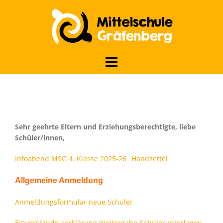
Skip
to
content
Sehr geehrte Eltern und Erziehungsberechtigte, liebe
Schüler/innen,
Infoabend MSG 4. Klasse 2025-26 _Handzettel
Allgemeine Anmeldung
Anmeldungsformular neue Schüler
Einverständniserklärung Weitergabe-Schülerunterlagen_